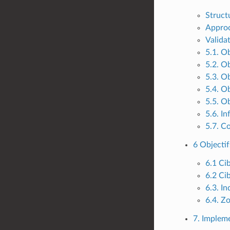
Structu
Approc
Valida
5.1. Ob
5.2. O
5.3. Ob
5.4. O
5.5. Ob
5.6. I
5.7. Co
6 Objectif
6.1 Cib
6.2 Cib
6.3. In
6.4. Z
7. Impleme