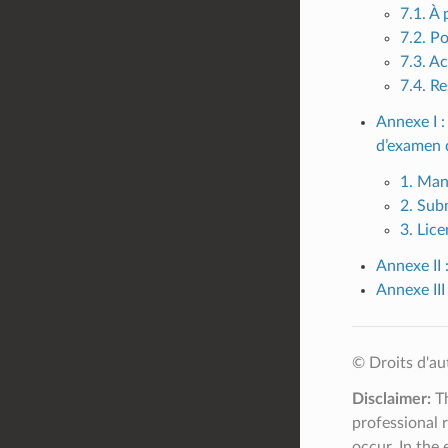
7.1. À
7.2. Po
7.3. Ac
7.4. R
Annexe I :
d’examen 
1. Ma
2. Sub
3. Lice
Annexe II
Annexe III
© Droits d'a
Disclaimer:
Th
professional 
occur. In the