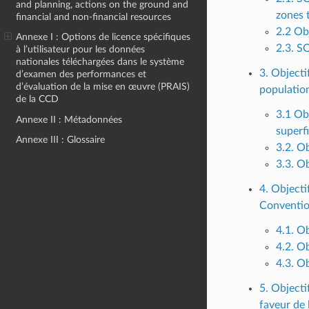
and planning, actions on the ground and
zones 
financial and non-financial resources
2.2 Obj
Annexe I : Options de licence spécifiques
2.3. SO
à l’utilisateur pour les données
nationales téléchargées dans le système
3. Objectif
d’examen des performances et
d’évaluation de la mise en œuvre (PRAIS)
populatio
de la CCD
3.1 Obj
Annexe II : Métadonnées
superfi
Annexe III : Glossaire
3.2. Ob
3.3. Ob
4. Objecti
Convention
4.1. O
4.2. Ob
4.3. Ob
5. Objecti
faveur de 