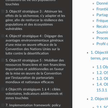
Donnée
touchées
Fronti
3. Objectif stratégique 3 : Atténuer les
Partag
effets de la sécheresse, s’y adapter et les
gérer, afin de renforcer la résilience des
Fréque
populations et des écosystèmes
Recalc
vulnérables
Soumis
4. Objectif stratégique 4 : Dégager des
Proces
avantages environnementaux généraux
Profil 
d’une mise en œuvre efficace de la
Convention des Nations Unies sur la
1. Objecti
lutte contre la désertification
terres, pr
5. Objectif stratégique 5 : Mobiliser des
ressources financières et non financières
1.1 Obj
importantes et additionnelles en faveur
1.2. O
de la mise en œuvre de la Convention
par l’instauration de partenariats
1.3. O
mondiaux et nationaux efficaces
1.4. Ob
6 Objectifs stratégiques 1 à 4 : cibles
15.3.1
volontaires, indicateurs additionnels et
zones touchées
2. Objecti
7. Implementation framework: policy
2.1. SO