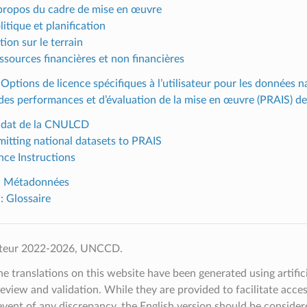
 propos du cadre de mise en œuvre
litique et planification
tion sur le terrain
essources financières et non financières
 Options de licence spécifiques à l’utilisateur pour les données 
des performances et d’évaluation de la mise en œuvre (PRAIS) d
ndat de la CNULCD
mitting national datasets to PRAIS
nce Instructions
 : Métadonnées
 : Glossaire
uteur 2022-2026, UNCCD.
e translations on this website have been generated using artifici
review and validation. While they are provided to facilitate acce
 event of any discrepancy, the English version should be consider