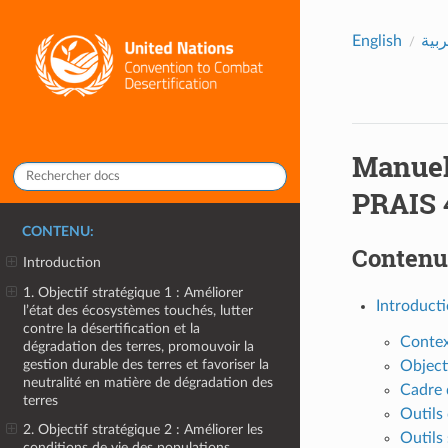
English
ربية
Manuel
PRAIS 
CONTENU:
Contenu
Introduction
1. Objectif stratégique 1 : Améliorer
Introduct
l’état des écosystèmes touchés, lutter
contre la désertification et la
Conte
dégradation des terres, promouvoir la
gestion durable des terres et favoriser la
Object
neutralité en matière de dégradation des
Cadre 
terres
Outils
2. Objectif stratégique 2 : Améliorer les
Outils 
conditions de vie des populations