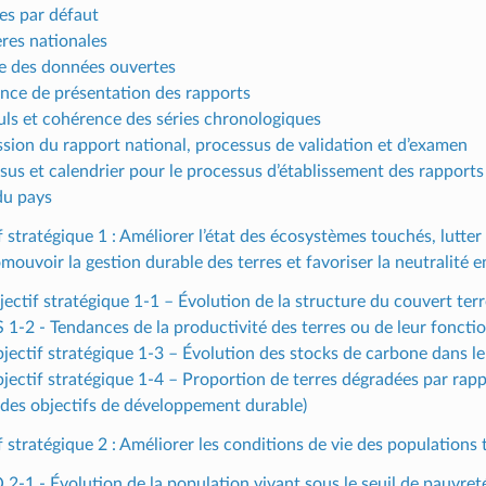
s par défaut
ères nationales
e des données ouvertes
nce de présentation des rapports
uls et cohérence des séries chronologiques
sion du rapport national, processus de validation et d’examen
sus et calendrier pour le processus d’établissement des rapport
du pays
f stratégique 1 : Améliorer l’état des écosystèmes touchés, lutter 
omouvoir la gestion durable des terres et favoriser la neutralité 
ectif stratégique 1-1 – Évolution de la structure du couvert terr
S 1-2 - Tendances de la productivité des terres ou de leur fonct
bjectif stratégique 1-3 – Évolution des stocks de carbone dans le
jectif stratégique 1-4 – Proportion de terres dégradées par rappor
 des objectifs de développement durable)
f stratégique 2 : Améliorer les conditions de vie des populations
 2-1 - Évolution de la population vivant sous le seuil de pauvreté