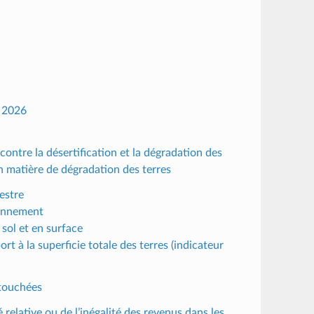
s 2026
contre la désertification et la dégradation des
en matière de dégradation des terres
estre
ionnement
 sol et en surface
t à la superficie totale des terres (indicateur
 touchées
 relative ou de l’inégalité des revenus dans les