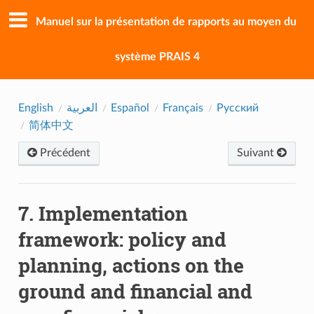
Manuel sur la présentation de rapports au moyen du
système PRAIS 4
English
العربية
Español
Français
Русский
简体中文
Précédent
Suivant
7. Implementation
framework: policy and
planning, actions on the
ground and financial and