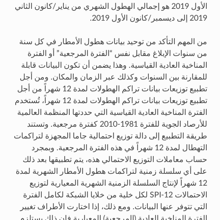
الأول 2019 هو إجمالي الهطول الشهري من يناير/كانون الثاني
2019 إلى ديسمبر/كانون الأول 2019.
من المهم التأكد من توحيد بيانات هطول الأمطار في كل سنة
من سنوات الإبلاغ مقابل نفس “الفترة المرجعية” أو الفترة
المناخية العادية القياسية. وهذا يضمن أن تكون البيانات قابلة
للمقارنة بين السنوات وكذلك عبر الزمان والمكان. ومن أجل
تطبيع توزيعات بيانات تراكم الهطولات لمدة 12 شهراً من أجل
تطبيع توزيعات بيانات تراكم الهطولات لمدة 12 شهراً، تُستخدم
الفترة المناخية العادية القياسية التي حددتها المنظمة العالمية
للأرصاد الجوية للفترة 1981-2010 كفترة مرجعية. وتستند
طريقة التطبيع إلى دالة توزيع احتمالية جاما المجهزة لتراكمات
التهطال لمدة 12 شهراً في هذه الفترة المرجعية. وبمجرد
حساب معاملات التوزيع الاحتمالي هذه، يتم تطبيقها بعد ذلك
على أي سلسلة زمنية لتراكمات هطول الأمطار الشهرية لمدة
12 شهراً لإنتاج السلسلة الزمنية الشهرية المعيارية لتوزيع
الاحتمالات SPI-12 لكل خلية من خلايا الشبكة لكامل الفترة
التي تتوفر عنها البيانات. ومع ذلك، إذا اختارت الأطراف تغيير
الفترة المناخية العادية (المرجعية) المعيارية فإن ذلك يستلزم