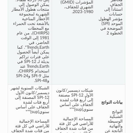
المؤشرات (GMID)
الجفاف
يمكن الوصول إلى
الشهري للجفاف،
استناداً إلى
منتجات هطول الأمطار
1980-2023.
حسابات
الشهرية لمجموعة
مؤشر الهطول
الأخطار المناخية
الموحد (SPI)
بالأشعة تحت الحمراء
الموضحة في
مع المحطات
الخطوة 2
(CHIRPS)، من عام
1981 إلى الوقت
الحاضر، في
Trends.Earth*. كما
يمكن أيضاً الحصول
على فترات تراكم
بديلة لـ SPI-12 في
Trends.Earth عند
استخدام CHIRPS،
مثل SPI-9 وSPI-24
وSPI-48.
الشبكات السنوية لشهر
شبكات ديسمبر/كانون
ديسمبر/كانون الأول
الأول SPI-12 مصنفة
SPI-12 المصنفة إلى
إلى أربع فئات لشدة
بيانات النواتج
أربع فئات لشدة
الجفاف على أساس
الجفاف على أساس
سنوي{sup}“”*
النواتج
سنوي{sup}“”*
الشبكية
المساحة الإجمالية
الوسيطة
المساحة الإجمالية
للأراضي في كل فئة
والنهائية
للأراضي في كل فئة
من فئات شدة الجفاف
الناتجة عن
من فئات شدة الجفاف