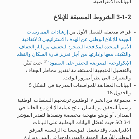
البيانات الافتراضية.
3-1-2 الشروط المسبقة للإبلاغ
قراءة متعمقة للفصل الأول من
إرشادات الممارسات
الجيدة للإبلاغ الوطني عن الهدف الاستراتيجي 3 لاتفاقية
الأمم المتحدة لمكافحة التصحر: التخفيف من آثار الجفاف
والتكيف معها وإدارتها من أجل تعزيز قدرة السكان والنظم
الإيكولوجية المعرضة للخطر على الصمود"
حيث يُبيَّن
بالتفصيل المنهجية المستخدمة لتقدير مخاطر الجفاف
والتغيرات التي تطرأ بمرور الوقت.
البيانات المطابقة للمواصفات المدرجة في الشكل 5
والجدول 18.
مجموعة من الخبراء الوطنيين ترشحهم السلطات الوطنية
رسمياً للتحقق من اتساق نتائج عملية الإبلاغ مع الحالة في
الميدان، أو لوضع منهجية مخصصة وتنفيذها لتقدير المؤشر
SO 3-1 حيث تُفضَّل البيانات الوطنية على البيانات
الافتراضية. وقد تشمل المؤسسات الرئيسية المرفق
الوطني للأرصاد الجوية والهيدرولوجيا في البلد، ووزارة