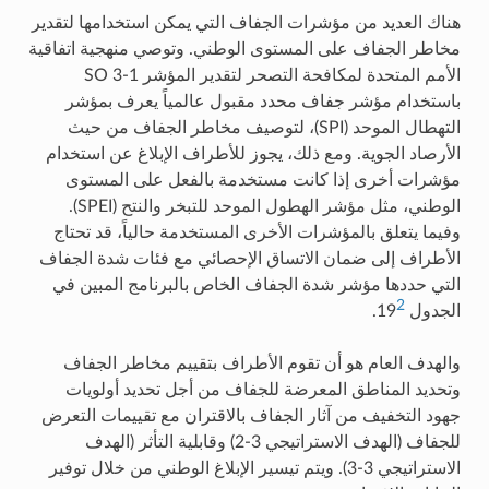
هناك العديد من مؤشرات الجفاف التي يمكن استخدامها لتقدير
مخاطر الجفاف على المستوى الوطني. وتوصي منهجية اتفاقية
الأمم المتحدة لمكافحة التصحر لتقدير المؤشر SO 3-1
باستخدام مؤشر جفاف محدد مقبول عالمياً يعرف بمؤشر
التهطال الموحد (SPI)، لتوصيف مخاطر الجفاف من حيث
الأرصاد الجوية. ومع ذلك، يجوز للأطراف الإبلاغ عن استخدام
مؤشرات أخرى إذا كانت مستخدمة بالفعل على المستوى
الوطني، مثل مؤشر الهطول الموحد للتبخر والنتح (SPEI).
وفيما يتعلق بالمؤشرات الأخرى المستخدمة حالياً، قد تحتاج
الأطراف إلى ضمان الاتساق الإحصائي مع فئات شدة الجفاف
التي حددها مؤشر شدة الجفاف الخاص بالبرنامج المبين في
2
الجدول 19
.
والهدف العام هو أن تقوم الأطراف بتقييم مخاطر الجفاف
وتحديد المناطق المعرضة للجفاف من أجل تحديد أولويات
جهود التخفيف من آثار الجفاف بالاقتران مع تقييمات التعرض
للجفاف (الهدف الاستراتيجي 3-2) وقابلية التأثر (الهدف
الاستراتيجي 3-3). ويتم تيسير الإبلاغ الوطني من خلال توفير