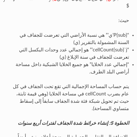
ب
ر
ض
ا
ي
ا
ل
خ
ل
ا
د
د
ع
ي
ل
ا
م
ج
إ
ص
ن
$
حيث:
“P{sub}‘ي’” هي نسبة الأراضي التي تعرضت للجفاف في
السنة المشمولة بالتقرير (ي)
“cellCount{sub}`j’” هو إجمالي عدد وحدات البكسل التي
تعرضت للجفاف في سنة الإبلاغ (ي)
“إجمالي عدد الخلايا” هو جميع الخلايا الشبكية داخل مساحة
أراضي البلد الطرف.
يتم حساب المساحة الإجمالية التي تقع تحت الجفاف في كل
عام بضرب cellCount في مساحة الخلايا (وهي قيمة ثابتة،
حيث تم تحويل شبكة فئة شدة الجفاف سابقاً إلى إسقاط
متساوي المساحة).
الخطوة 5: إنشاء خرائط شدة الجفاف لفترات أربع سنوات