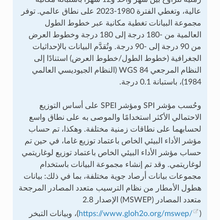
عالية، وتغطي الفترة 1980-2023 على نطاق عالمي. توفر
مجموعة البيانات تغطية مكانية عبر خطوط الطول
العالمية من -180 درجة إلى 180 درجة وخطوط العرض
من 90 درجة إلى -90 درجة. وتُقدَّم البيانات بالإحداثيات
الجغرافية (خطوط الطول/خطوط العرض) استنادًا إلى
النظام المرجعي WGS 84 (النظام الجيوديسي العالمي
1984)، باستبانة 0.1 درجة.
وحُسب مؤشر SPI ومؤشر SPEI على أساس التوزيع
الاحتمالي الأكثر استخدامًا والموصى به على نطاق واسع
لحسابهما على نطاقات زمنية مختلفة. وهكذا، تم حساب
مؤشر الأداء البيئي الخاص باعتماد توزيع غاما، في حين تم
حساب مؤشر الأداء البيئي الخاص باعتماد توزيع لوغاريتمي
لوغاريتمي. وقد تم إنشاء مجموعة البيانات باستخدام
مجموعات بيانات أرصاد جوية مختلفة، بما في ذلك: بيانات
هطول الأمطار من نظام الترسيب متعدد المصادر المرجحة
متعدد المصادر (MSWEP) الإصدار 2.8
(
https://www.gloh2o.org/mswep/
)، وبيانات التبخر