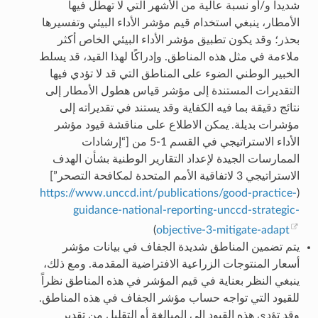
شديداً و/أو نسبة عالية من الأشهر التي لا تهطل فيها
الأمطار، ينبغي استخدام قيم مؤشر الأداء البيئي وتفسيرها
بحذر؛ وقد يكون تطبيق مؤشر الأداء البيئي الخاص أكثر
ملاءمة في مثل هذه المناطق. وإدراكًا لهذا القيد، قد يسلط
الخبير الوطني الضوء على المناطق التي قد لا تؤدي فيها
التقديرات المستندة إلى مؤشر قياس هطول الأمطار إلى
نتائج دقيقة بما فيه الكفاية وقد يستند في تقديراته إلى
مؤشرات بديلة. يمكن الاطلاع على مناقشة قيود مؤشر
الأداء الاستراتيجي في القسم 1-5 من [“إرشادات
الممارسات الجيدة لإعداد التقارير الوطنية بشأن الهدف
الاستراتيجي 3 لاتفاقية الأمم المتحدة لمكافحة التصحر”]
https://www.unccd.int/publications/good-practice-
(
guidance-national-reporting-unccd-strategic-
)
objective-3-mitigate-adapt
يتم تضمين المناطق شديدة الجفاف في بيانات مؤشر
أسعار المنتوجات الزراعية الافتراضية المقدمة. ومع ذلك،
ينبغي النظر بعناية في قيم المؤشر في هذه المناطق نظراً
للقيود التي تواجه حساب مؤشر الجفاف في هذه المناطق.
وقد تؤدي هذه القيود إلى المبالغة أو التقليل من تقدير