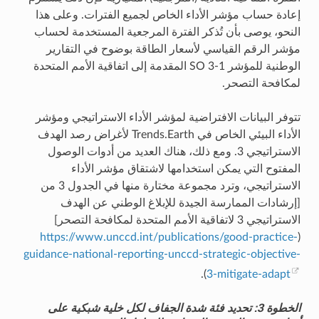
إعادة حساب مؤشر الأداء الخاص لجميع الفترات. وعلى هذا
النحو، يوصى بأن تُذكر الفترة المرجعية المستخدمة لحساب
مؤشر الرقم القياسي لأسعار الطاقة بوضوح في التقارير
الوطنية للمؤشر SO 3-1 المقدمة إلى اتفاقية الأمم المتحدة
لمكافحة التصحر.
تتوفر البيانات الافتراضية لمؤشر الأداء الاستراتيجي ومؤشر
الأداء البيئي الخاص في Trends.Earth لأغراض رصد الهدف
الاستراتيجي 3. ومع ذلك، هناك العديد من أدوات الوصول
المفتوح التي يمكن استخدامها لاشتقاق مؤشر الأداء
الاستراتيجي، وترد مجموعة مختارة منها في الجدول 3 من
[إرشادات الممارسة الجيدة للإبلاغ الوطني عن الهدف
الاستراتيجي 3 لاتفاقية الأمم المتحدة لمكافحة التصحر]
https://www.unccd.int/publications/good-practice-
(
guidance-national-reporting-unccd-strategic-objective-
).
3-mitigate-adapt
الخطوة 3: تحديد فئة شدة الجفاف لكل خلية شبكية على