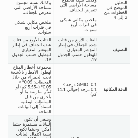
وكذلك نسبة مجموع
التحليل
وكذلك نسبة مجموع
مساحة الأراضي التي
الموضح في
مساحة الأراضي التي
تتعرض للجفاف.
الخطوات من
تتعرض للجفاف.
2 إلى 4
ملخص مكاني شبكي
ملخص مكاني شبكي
في فترات أربع
في فترات أربع
سنوات.
سنوات.
الفئات الأربع من فئات
الفئات الأربع من فئات
شدة الجفاف في إطار
شدة الجفاف في إطار
التصنيف
المؤشر المعياري
المؤشر المعياري
للهطول حسب الجدول
للهطول حسب الجدول
19.
19.
مجموعة أخطار المناخ
لهطول الأمطار بالأشعة
تحت الحمراء من خلال
المحطات: 0.05° ×
GMID: 0.1 درجة ×
0.05° (~5.55 كم) أو
الدقة المكانية
0.1 درجة (حوالي 11.1
تُقيَّم بطريقة ما أو
كم)
بأخرى من قبل
السلطات الوطنية
استناداً إلى البيانات
المتاحة
وينبغي أن تكون
البيانات مستمرة حيثما
أمكن؛ وحيثما تكون
نسبة اكتمال البيانات