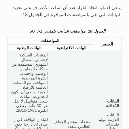
ينبغي لعملية اتخاذ القرار هذه أن تساعد الأطراف على تحديد
البيانات التي تفي بالمواصفات الموجَزة في الجدول 18.
الجدول 18
. مواصفات البيانات للمؤشر SO 3-1
المواصفات
العنصر
البيانات الافتراضية
البيانات الوطنية
المنتجات الشبكية
لإجمالي التهطال
الشهري المستمدة من
شبكات المقاييس
الوطنية. ولحساب
الفترة المرجعية
المتوافقة مع المنظمة
العالمية للأرصاد
الجوية، ينبغي أن يكون
لمجموعة البيانات
البيانات
سجل متواصل لا يقل
المُدخَلة
عن 30 عاماً، يغطي
الفترة 1981-2010.
البيانات
اللازمة لتوليد
للبلدان الواقعة في
منتجات مؤشر الجفاف
تقديرات
نطاق 50 درجة جنوباً
العالمي متعدد
مخاطر
إلى 50 درجة شمالاً: