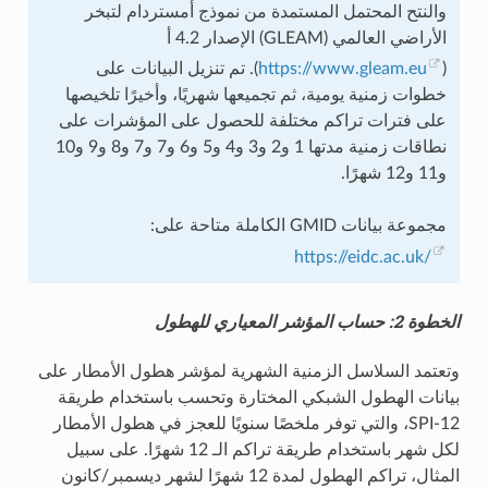
والنتح المحتمل المستمدة من نموذج أمستردام لتبخر
الأراضي العالمي (GLEAM) الإصدار 4.2 أ
(
https://www.gleam.eu
). تم تنزيل البيانات على
خطوات زمنية يومية، ثم تجميعها شهريًا، وأخيرًا تلخيصها
على فترات تراكم مختلفة للحصول على المؤشرات على
نطاقات زمنية مدتها 1 و2 و3 و4 و5 و6 و7 و7 و8 و9 و10
و11 و12 شهرًا.
مجموعة بيانات GMID الكاملة متاحة على:
https://eidc.ac.uk/
الخطوة 2: حساب المؤشر المعياري للهطول
وتعتمد السلاسل الزمنية الشهرية لمؤشر هطول الأمطار على
بيانات الهطول الشبكي المختارة وتحسب باستخدام طريقة
SPI-12، والتي توفر ملخصًا سنويًا للعجز في هطول الأمطار
لكل شهر باستخدام طريقة تراكم الـ 12 شهرًا. على سبيل
المثال، تراكم الهطول لمدة 12 شهرًا لشهر ديسمبر/كانون