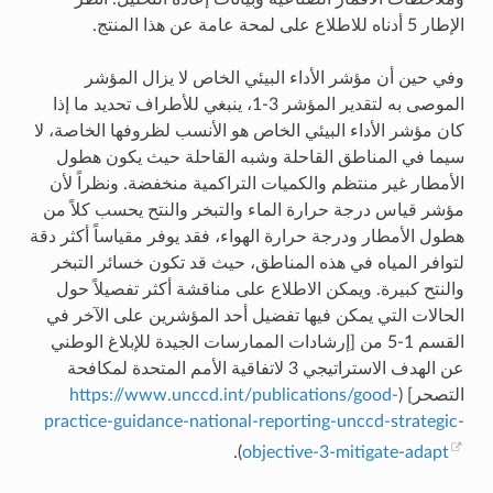
الإطار 5 أدناه للاطلاع على لمحة عامة عن هذا المنتج.
وفي حين أن مؤشر الأداء البيئي الخاص لا يزال المؤشر
الموصى به لتقدير المؤشر 3-1، ينبغي للأطراف تحديد ما إذا
كان مؤشر الأداء البيئي الخاص هو الأنسب لظروفها الخاصة، لا
سيما في المناطق القاحلة وشبه القاحلة حيث يكون هطول
الأمطار غير منتظم والكميات التراكمية منخفضة. ونظراً لأن
مؤشر قياس درجة حرارة الماء والتبخر والنتح يحسب كلاً من
هطول الأمطار ودرجة حرارة الهواء، فقد يوفر مقياساً أكثر دقة
لتوافر المياه في هذه المناطق، حيث قد تكون خسائر التبخر
والنتح كبيرة. ويمكن الاطلاع على مناقشة أكثر تفصيلاً حول
الحالات التي يمكن فيها تفضيل أحد المؤشرين على الآخر في
القسم 1-5 من [إرشادات الممارسات الجيدة للإبلاغ الوطني
عن الهدف الاستراتيجي 3 لاتفاقية الأمم المتحدة لمكافحة
التصحر] (
https://www.unccd.int/publications/good-
practice-guidance-national-reporting-unccd-strategic-
).
objective-3-mitigate-adapt