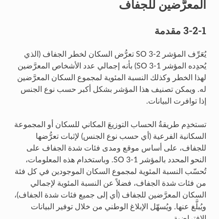
المعرَّضين للجفاف
3-2-1 مقدمة
يُعَرِّف المؤشر SO 3-2 تعرُّض السكان لخطر الجفاف (الذي
يُحدِده المؤشر SO 3-1) بأنه إجمالي عدد الأشخاص المعرَّضين
لهذا الخطر وكذلك النسبة المئوية لمجموع السكان المعرَّضين
له. ويمكن تصنيف هذا المؤشر بشكل أكبر حسب نوع الجنس
إذا توافرت البيانات.
تستخدِم طريقةُ الحساب التوزيعَ المكاني للسكان أو المجموعة
السكانية الفرعية (أي حسب نوع الجنس) لإثبات تعرُّضها
للجفاف، على أساس موقع ومدى فئات شدة الجفاف على
النحو المحدد بالمؤشر SO 3-1. وباستخدام هذه المعلومات،
تُحسّب النسبة المئوية لمجموع السكان الموجودين في كل فئة
من فئات شدة الجفاف، فضلاً عن النسبة المئوية لإجمالي
السكان المعرَّضين للجفاف (أي إلى جميع فئات شدة الجفاف)،
ويُبلَّغ عنها. ويُسهّل الإبلاغ الوطني من خلال توفير البيانات
الافتراضية.