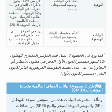
محدد في البيانات
أقل من 85%، يجوز
النوعية
الوصفية لمجموعات
للأطراف النظر في سد
البيانات.
الثغرات في البيانات
وفقًا لتوجيهات المنظمة
العالمية للأرصاد الجوية
(المنظمة العالمية
للأرصاد الجوية، 2018).
يرد في المرفق الثاني
تُقَدَّم معلومات البيانات
البيانات
الحد الأدنى لمحتوى
الوصفية مع البيانات
الوصفية
البيانات الوصفية حسب
الافتراضية.
الحقول الإلزامية.
*
كما ورد في الخطوة 3، تمثل قيم المؤشر المعياري للهطول
-12 لشهر ديسمبر/كانون الأول العجز في هطول الأمطار (أو
التجاوزات) على مدى السنة التقويمية الغريغورية (يناير/كانون
الثاني- ديسمبر/كانون الأول).
الإطار 5. مجموعة بيانات الجفاف العالمية متعددة
المؤشرات (GMID)
وتتألف مجموعة البيانات هذه من المؤشر الموحد للتهطال
(SPI) والمؤشر الموحد للتبخر والنتح (SPEI) من نطاقات
زمنية تتراوح بين شهر واحد و12 شهراً باستبانة مكانية