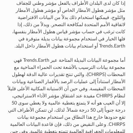
إذا كان لدى البلدان الأطراف بالفعل مؤشر وطني للجفاف
مثل مؤشر هطول الأمطار الخاص أو مؤشر هطول الأمطار
والثلوج، فيمكنها استخدام ذلك بدلاً من البيانات الافتراضية
لاتفاقية الأمم المتحدة لمكافحة التصحر. وبدلاً من ذلك، إذا
كانت ترغب في حساب مؤشر قياس هطول الأمطار بنفسها،
فلها الخيار في استخدام مجموعة بيانات بديلة متوفرة في
Trends.Earth أو استخدام بيانات هطول الأمطار داخل البلد.
أما مجموعة البيانات البديلة المتاحة عبر Trends.Earth فهي
مجموعة بيانات الترسيب بالأشعة تحت الحمراء المناخية مع
المحطات (CHIRPS)، والتي تنتج تقديرات عالية الدقة لهطول
الأمطار استناداً إلى عمليات الرصد بالأقمار الصناعية وبيانات
المحطات المقيسة. وفي حين أن الاستبانة المكانية الأعلى قليلاً
لنظام CHIRPS مفيدة عند اشتقاق مؤشر الأداء الاستراتيجي،
إلا أن العيب هو أنه لا يتمتع بتغطية عالمية ولا يغطي سوى 50
درجة جنوباً إلى 50 درجة شمالاً. لذلك، لن تتمكن الأطراف التي
تقع حدودها خارج هذا النطاق من استخدام مجموعة بيانات
CHIRPS. وعلى النقيض من ذلك، فإن قاعدة البيانات العالمية
للمعلومات الجغرافية العالمية تتمتع بتغطية عالمية. وفي حين